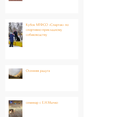
питание собак»
Кубок МГФСО «Спартак» по
спортивно-прикладному
собаководству
Осенняя радуга
семинар с Е.Н.Мычко