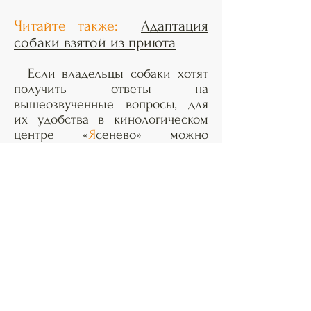
Читайте также:
Адаптация
собаки взятой из приюта
Если владельцы собаки хотят
получить ответы на
вышеозвученные вопросы, для
их удобства в кинологическом
центре «
Я
сенево» можно
получить всестороннюю
консультацию опытных
специалистов, готовых помочь
разобраться в вопросах
содержания и воспитания
собаки. Подобная консультация,
как правило, проводится в
домашних условиях в
присутствии всех (или
большинства) членов семьи
четырехлапого питомца, ряд