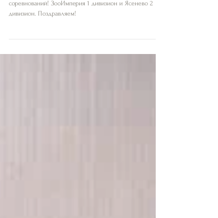
Абсолютные Чемпионы всех отборочных
соревнований! ЗооИмперия 1 дивизион и Ясенево 2
дивизион. Поздравляем!