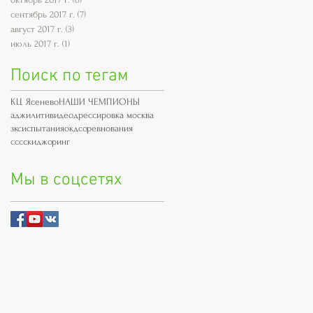
сентябрь 2017 г.
(7)
7 постов
август 2017 г.
(3)
3 поста
июль 2017 г.
(1)
1 пост
Поиск по тегам
КЦ Ясенево
НАШИ ЧЕМПИОНЫ
аджилити
видео
дрессировка москва
зкс
испытания
окд
соревнования
сссскиджоринг
Мы в соцсетях