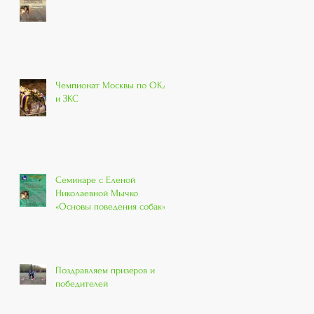
Чемпионат Москвы по ОКД
и ЗКС
Семинаре с Еленой
Николаевной Мычко
«Основы поведения собак»
Поздравляем призеров и
победителей