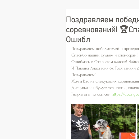
Поздравляем победи
соревнований! 🏆Сп
Ошибл
Поздравляем победителей и призеро
Спасибо нашим судьям и спонсорам! 
Ошиблись в Открытом классе! Чайков
И Пацына Анастасия бк Тося заняли 2
Поздравляем! 
Ждем Вас на следующих соревнования
Дисциплины будут: точность (новички,
Результаты по ссылке: 
https://docs.g