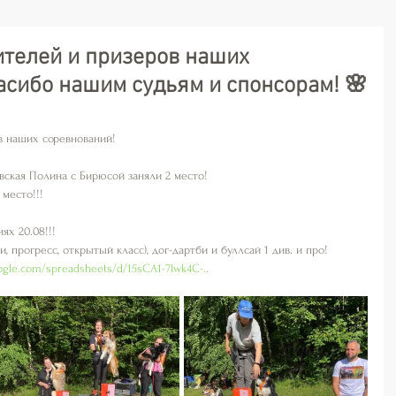
телей и призеров наших
асибо нашим судьям и спонсорам! 🌸
в наших соревнований! 
ская Полина с Бирюсой заняли 2 место!
 место!!!
х 20.08!!!
 прогресс, открытый класс), дог-дартби и буллсай 1 див. и про!
oogle.com/spreadsheets/d/15sCA1-7lwk4C-..