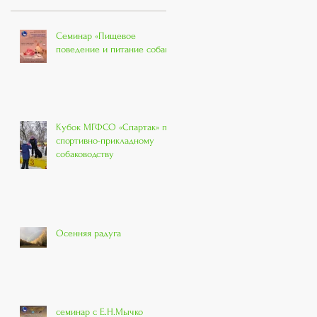
Семинар «Пищевое
поведение и питание собак»
Кубок МГФСО «Спартак» по
спортивно-прикладному
собаководству
Осенняя радуга
семинар с Е.Н.Мычко