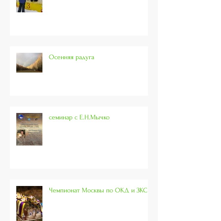
Осенняя радуга
семинар с Е.Н.Мычко
Чемпионат Москвы по ОКД и ЗКС