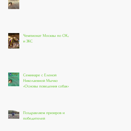
Чемпионат Москвы по ОКД
и ЗКС
Семинаре с Еленой
Николаевной Мычко
«Основы поведения собак»
Поздравляем призеров и
победителей