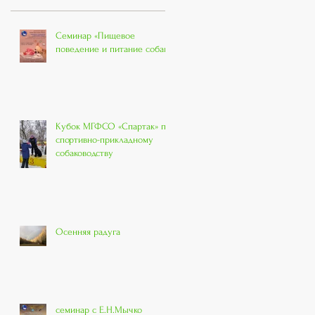
Семинар «Пищевое
поведение и питание собак»
Кубок МГФСО «Спартак» по
спортивно-прикладному
собаководству
Осенняя радуга
семинар с Е.Н.Мычко