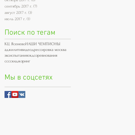
сентябрь 2017 г.
(7)
7 постов
август 2017 г.
(3)
3 поста
июль 2017 г.
(1)
1 пост
Поиск по тегам
КЦ Ясенево
НАШИ ЧЕМПИОНЫ
аджилити
видео
дрессировка москва
зкс
испытания
окд
соревнования
сссскиджоринг
Мы в соцсетях