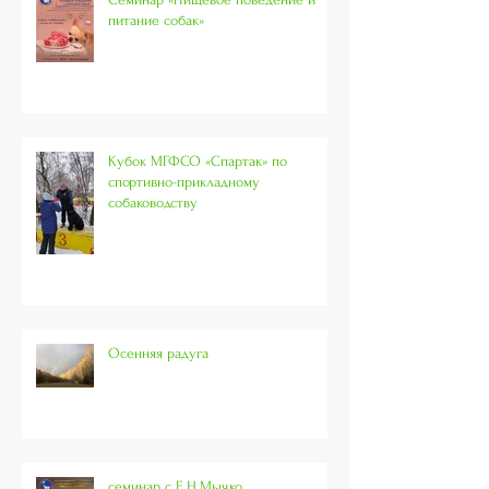
питание собак»
Кубок МГФСО «Спартак» по
спортивно-прикладному
собаководству
Осенняя радуга
семинар с Е.Н.Мычко