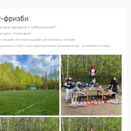
г-фризби
авляем призеров и победителей!!!
щедрых спонсоров! 
и людям, кто выкладывал результаты онлайн 
одкачала и все-таки переодически радовала нас лучиками солнца 