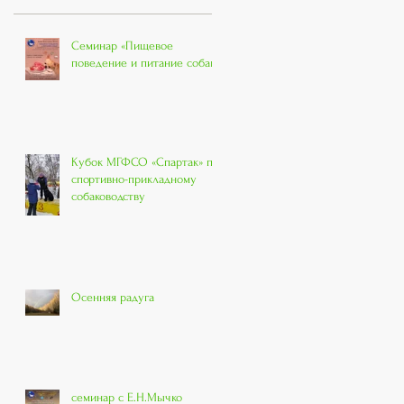
Семинар «Пищевое
поведение и питание собак»
Кубок МГФСО «Спартак» по
спортивно-прикладному
собаководству
Осенняя радуга
семинар с Е.Н.Мычко