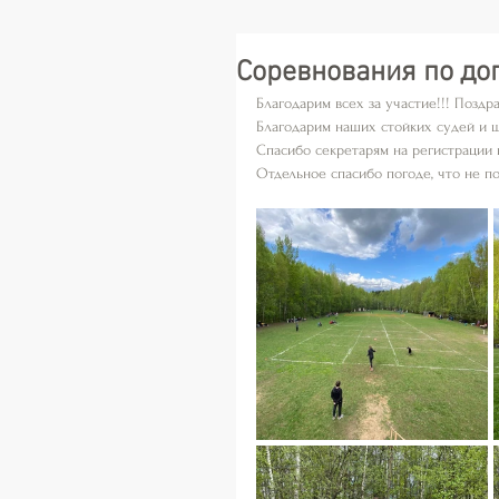
Соревнования по до
Благодарим всех за участие!!! Поздр
Благодарим наших стойких судей и 
Спасибо секретарям на регистрации 
Отдельное спасибо погоде, что не п