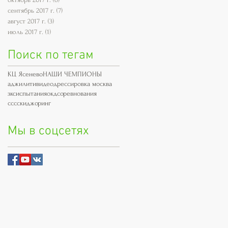
сентябрь 2017 г.
(7)
7 постов
август 2017 г.
(3)
3 поста
июль 2017 г.
(1)
1 пост
Поиск по тегам
КЦ Ясенево
НАШИ ЧЕМПИОНЫ
аджилити
видео
дрессировка москва
зкс
испытания
окд
соревнования
сссскиджоринг
Мы в соцсетях