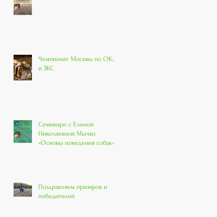
Чемпионат Москвы по ОКД
и ЗКС
Семинаре с Еленой
Николаевной Мычко
«Основы поведения собак»
Поздравляем призеров и
победителей