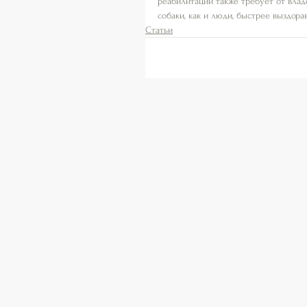
реабилитации также требует от влад
собаки, как и люди, быстрее выздор
Статьи