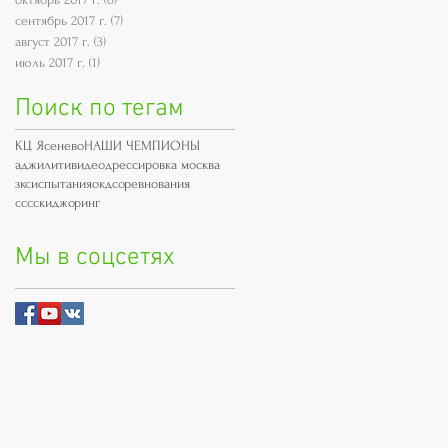
сентябрь 2017 г.
(7)
7 постов
август 2017 г.
(3)
3 поста
июль 2017 г.
(1)
1 пост
Поиск по тегам
КЦ Ясенево
НАШИ ЧЕМПИОНЫ
аджилити
видео
дрессировка москва
зкс
испытания
окд
соревнования
сссскиджоринг
Мы в соцсетях