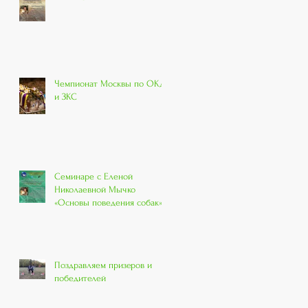
Чемпионат Москвы по ОКД
и ЗКС
Семинаре с Еленой
Николаевной Мычко
«Основы поведения собак»
Поздравляем призеров и
победителей