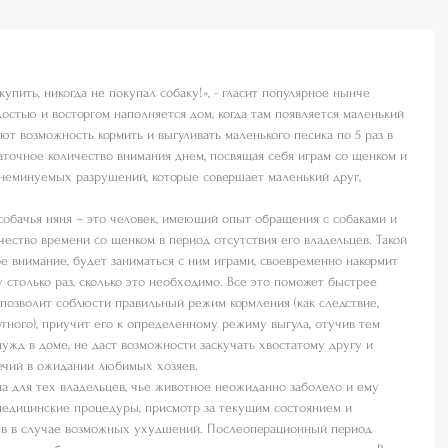
 купить, никогда не покупал собаку!», - гласит популярное нынче 
остью и восторгом наполняется дом, когда там появляется маленький 
ют возможность кормить и выгуливать маленького песика по 5 раз в 
аточное количество внимания днем, посвящая себя играм со щенком и 
неминуемых разрушений, которые совершает маленький друг, 
 собачья няня – это человек, имеющий опыт обращения с собаками и 
ество времени со щенком в период отсутствия его владельцев. Такой 
 внимание, будет заниматься с ним играми, своевременно накормит 
у столько раз, сколько это необходимо. Все это поможет быстрее 
 позволит соблюсти правильный режим кормления (как следствие, 
тного), приучит его к определенному режиму выгула, отучив тем 
ужд в доме, не даст возможности заскучать хвостатому другу и 
ечий в ожидании любимых хозяев.
ьна для тех владельцев, чье животное неожиданно заболело и ему 
едицинские процедуры, присмотр за текущим состоянием и 
в в случае возможных ухудшений. Послеоперационный период 