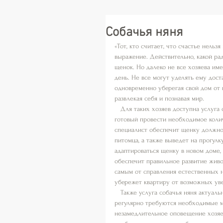
Собачья няня
«Тот, кто считает, что счастье нельзя
выражение. Действительно, какой рад
щенок. Но далеко не все хозяева име
день. Не все могут уделять ему дост
одновременно уберегая свой дом от 
развлекая себя и познавая мир.
   Для таких хозяев доступна услуга
готовый провести необходимое колич
специалист обеспечит щенку должное
питомца, а также выведет на прогулк
адаптироваться щенку в новом доме,
обеспечит правильное развитие живо
самым от справления естественных н
убережет квартиру от возможных ув
   Также услуга собачья няня актуал
регулярно требуются необходимые м
незамедлительное оповещение хозяе