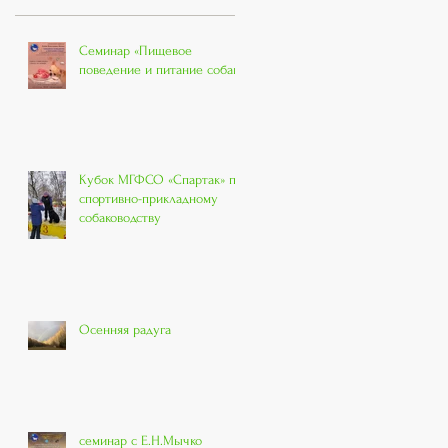
Семинар «Пищевое
поведение и питание собак»
Кубок МГФСО «Спартак» по
спортивно-прикладному
собаководству
Осенняя радуга
семинар с Е.Н.Мычко