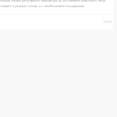
ельцев собаки регулярного присмотра за состоянием животного. Ведь 
авливают в родных стенах и с необходимой поддержкой.