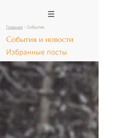
Главная
- События
События и новости
Избранные посты